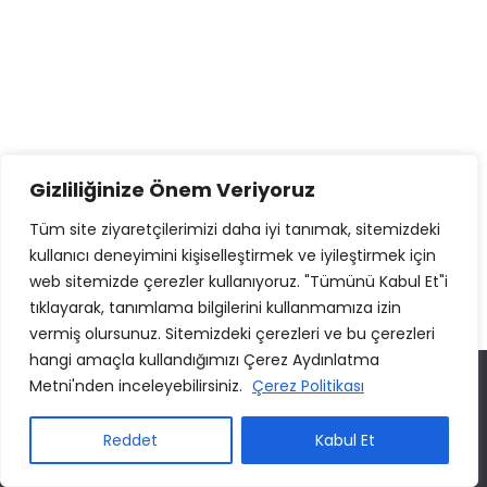
Gizliliğinize Önem Veriyoruz
Tüm site ziyaretçilerimizi daha iyi tanımak, sitemizdeki
kullanıcı deneyimini kişiselleştirmek ve iyileştirmek için
web sitemizde çerezler kullanıyoruz. "Tümünü Kabul Et"i
tıklayarak, tanımlama bilgilerini kullanmamıza izin
vermiş olursunuz. Sitemizdeki çerezleri ve bu çerezleri
hangi amaçla kullandığımızı Çerez Aydınlatma
Web sitemizde size en iyi deneyimi sunabilmemiz için çerezleri
Metni'nden inceleyebilirsiniz.
Çerez Politikası
kullanıyoruz. Bu siteyi kullanmaya devam ederseniz, bunu kabul
ettiğinizi varsayarız.
Reddet
Kabul Et
Tamam
Gizlilik politikası