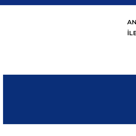
AN
İL