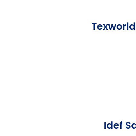
Texworld
Idef S