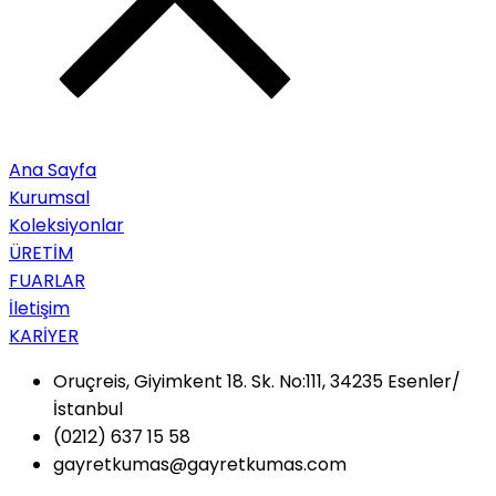
Ana Sayfa
Kurumsal
Koleksiyonlar
ÜRETİM
FUARLAR
İletişim
KARİYER
Oruçreis, Giyimkent 18. Sk. No:111, 34235 Esenler/
İstanbul
(0212) 637 15 58
gayretkumas@gayretkumas.com