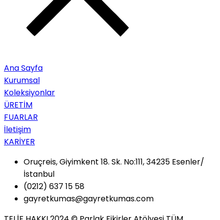
Ana Sayfa
Kurumsal
Koleksiyonlar
ÜRETİM
FUARLAR
İletişim
KARİYER
Oruçreis, Giyimkent 18. Sk. No:111, 34235 Esenler/
İstanbul
(0212) 637 15 58
gayretkumas@gayretkumas.com
TELİF HAKKI 2024 © Parlak Fikirler Atölyesi TÜM