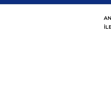
AN
İL